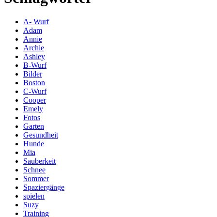
A- Wurf
Adam
Annie
Archie
Ashley
B-Wurf
Bilder
Boston
C-Wurf
Cooper
Emely
Fotos
Garten
Gesundheit
Hunde
Mia
Sauberkeit
Schnee
Sommer
Spaziergänge
spielen
Suzy
Training