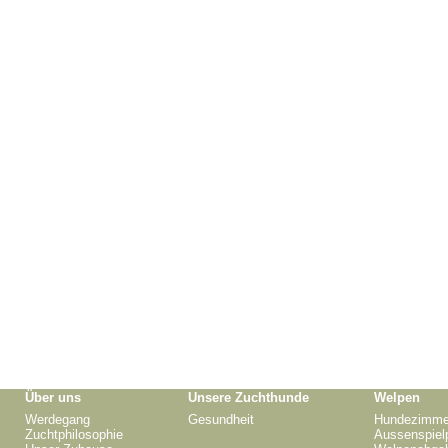
Über uns
Unsere Zuchthunde
Welpen
Werdegang
Gesundheit
Hundezimme
Zuchtphilosophie
Aussenspiel