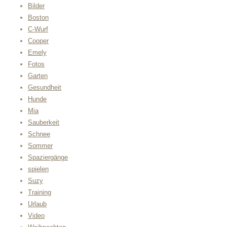
Bilder
Boston
C-Wurf
Cooper
Emely
Fotos
Garten
Gesundheit
Hunde
Mia
Sauberkeit
Schnee
Sommer
Spaziergänge
spielen
Suzy
Training
Urlaub
Video