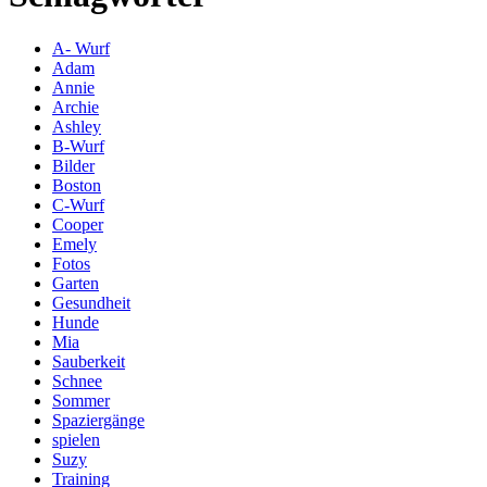
A- Wurf
Adam
Annie
Archie
Ashley
B-Wurf
Bilder
Boston
C-Wurf
Cooper
Emely
Fotos
Garten
Gesundheit
Hunde
Mia
Sauberkeit
Schnee
Sommer
Spaziergänge
spielen
Suzy
Training